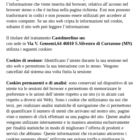
l’informazione che viene inserita dal browser, relativa all’accesso nel
browser stesso o che è inclusa nella pagina richiesta. Essi non possono
trasformarsi in codici e non possono essere utilizzati per accedere al
vostro computer. Se un sito web cripta le informazioni nel cookie,
soltanto il sito web può leggere l’informazione.
Il titolare del trattamento
Castelmerlino snc
con sede in
Via V. Gementi,64 46010 S.Silvestro di Curtatone (MN)
utilizza i seguenti cookies:
Cookies di sessione:
Identificano l’utente durante la sua sessione nel
sito web e permettono la sua interazione con lo stesso. Vengono
cancellati dal sistema una volta finita la sessione.
Cookies permanenti o di analisi:
sono conservati sul dispositivo di un
utente tra le sessioni del browser e permettono di memorizzare le
preferenze o le azioni dell’utente rispetto a un sito (o in alcuni casi
rispetto a diversi siti Web). Sono i cookie che utilizziamo sia noi che
terzi, per realizzare analisi statistiche di navigazione che ci permettono
di quantificare il numero di utenti che arrivano sul nostro sito, pagine
viste o numero di click effettuati su una pagina del sito. Queste analisi
vengono utilizzate internamente e in maniera anonima esclusivamente
per finalità statistiche in modo di migliorare l’offerta di prodotti e
servizi che abbiamo. Queste informazioni che ricaviamo attraverso i
cookies vengono altresi’ utilizzate per evitare truffe e migliorare la