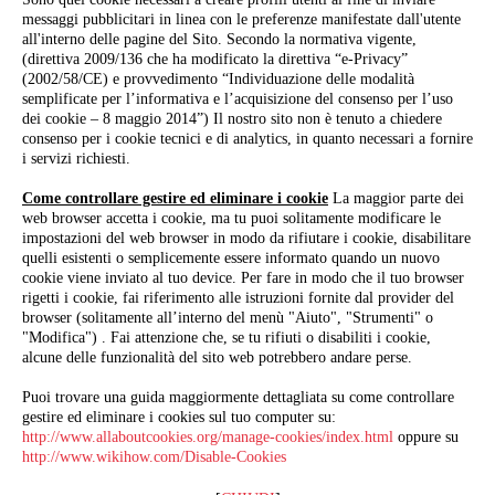
messaggi pubblicitari in linea con le preferenze manifestate dall'utente
all'interno delle pagine del Sito. Secondo la normativa vigente,
(direttiva 2009/136 che ha modificato la direttiva “e-Privacy”
(2002/58/CE) e provvedimento “Individuazione delle modalità
semplificate per l’informativa e l’acquisizione del consenso per l’uso
dei cookie – 8 maggio 2014”) Il nostro sito non è tenuto a chiedere
consenso per i cookie tecnici e di analytics, in quanto necessari a fornire
i servizi richiesti.
Come controllare gestire ed eliminare i cookie
La maggior parte dei
web browser accetta i cookie, ma tu puoi solitamente modificare le
impostazioni del web browser in modo da rifiutare i cookie, disabilitare
quelli esistenti o semplicemente essere informato quando un nuovo
cookie viene inviato al tuo device. Per fare in modo che il tuo browser
rigetti i cookie, fai riferimento alle istruzioni fornite dal provider del
browser (solitamente all’interno del menù "Aiuto", "Strumenti" o
"Modifica") . Fai attenzione che, se tu rifiuti o disabiliti i cookie,
alcune delle funzionalità del sito web potrebbero andare perse.
Puoi trovare una guida maggiormente dettagliata su come controllare
gestire ed eliminare i cookies sul tuo computer su:
http://www.allaboutcookies.org/manage-cookies/index.html
oppure su
http://www.wikihow.com/Disable-Cookies